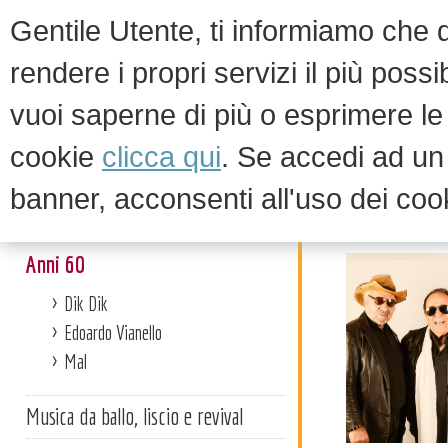
Gentile Utente, ti informiamo che qu
rendere i propri servizi il più possi
vuoi saperne di più o esprimere le 
HOM
cookie
clicca qui
. Se accedi ad u
banner, acconsenti all'uso dei coo
Anni 60
Artisti
Anni 60
Dik Dik
Edoardo Vianello
Mal
Musica da ballo, liscio e revival