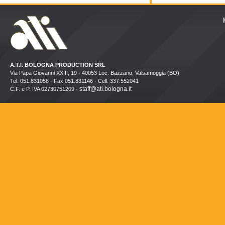
A.T.I. BOLOGNA PRODUCTION SRL
Via Papa Giovanni XXIII, 19 - 40053 Loc. Bazzano, Valsamoggia (BO)
Tel. 051.831058 - Fax 051.831146 - Cell. 337.552041
staff@ati.bologna.it
C.F. e P. IVA 02730751209 -