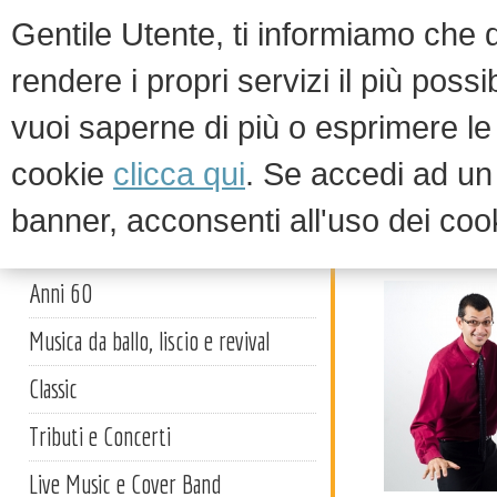
Gentile Utente, ti informiamo che qu
rendere i propri servizi il più possi
vuoi saperne di più o esprimere le 
HOM
cookie
clicca qui
. Se accedi ad u
banner, acconsenti all'uso dei coo
Cabaret
Artisti
Anni 60
Musica da ballo, liscio e revival
Classic
Tributi e Concerti
Live Music e Cover Band