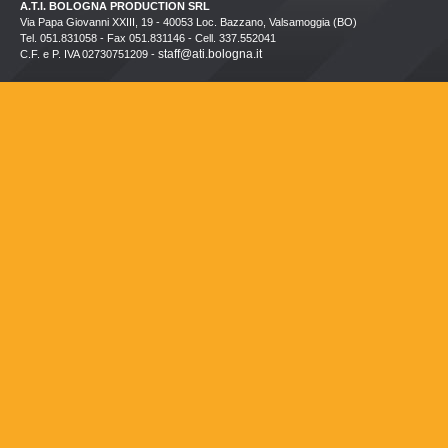
A.T.I. BOLOGNA PRODUCTION SRL
Via Papa Giovanni XXIII, 19 - 40053 Loc. Bazzano, Valsamoggia (BO)
Tel. 051.831058 - Fax 051.831146 - Cell. 337.552041
staff@ati.bologna.it
C.F. e P. IVA 02730751209 -