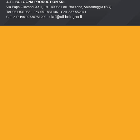
A.T.I. BOLOGNA PRODUCTION SRL
Via Papa Giovanni XXIII, 19 - 40053 Loc. Bazzano, Valsamoggia (BO)
Tel. 051.831058 - Fax 051.831146 - Cell. 337.552041
staff@ati.bologna.it
C.F. e P. IVA 02730751209 -