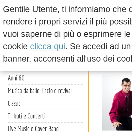
Gentile Utente, ti informiamo che qu
rendere i propri servizi il più possi
vuoi saperne di più o esprimere le 
HOM
cookie
clicca qui
. Se accedi ad u
banner, acconsenti all'uso dei coo
Cabaret
Artisti
Anni 60
Musica da ballo, liscio e revival
Classic
Tributi e Concerti
Live Music e Cover Band