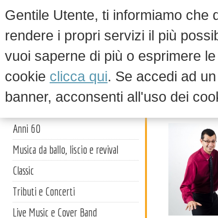
Gentile Utente, ti informiamo che qu
rendere i propri servizi il più possi
vuoi saperne di più o esprimere le 
HOM
cookie
clicca qui
. Se accedi ad u
banner, acconsenti all'uso dei coo
Cabaret
Artisti
Anni 60
Musica da ballo, liscio e revival
Classic
Tributi e Concerti
Live Music e Cover Band