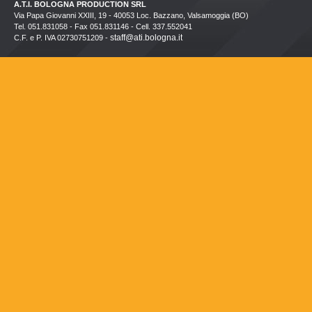
A.T.I. BOLOGNA PRODUCTION SRL
Via Papa Giovanni XXIII, 19 - 40053 Loc. Bazzano, Valsamoggia (BO)
Tel. 051.831058 - Fax 051.831146 - Cell. 337.552041
staff@ati.bologna.it
C.F. e P. IVA 02730751209 -