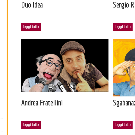
Duo Idea
Sergio Ri
leggi tutto
leggi tutto
Andrea Fratellini
Sgabanaz
leggi tutto
leggi tutto