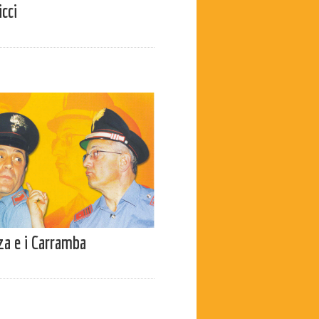
cci
a e i Carramba