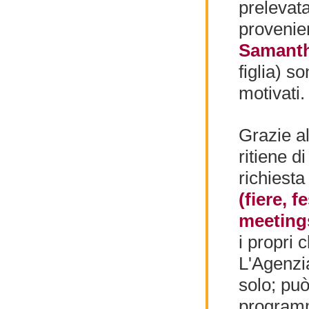
prelevat
provenie
Samant
figlia) s
motivati.
Grazie a
ritiene d
richiesta
(fiere, 
meetings
i propri 
L'Agenzia
solo; può
programm