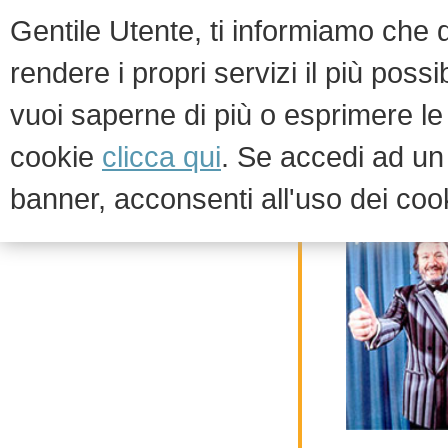
Gentile Utente, ti informiamo che qu
rendere i propri servizi il più possi
vuoi saperne di più o esprimere le 
HOM
cookie
clicca qui
. Se accedi ad u
banner, acconsenti all'uso dei coo
Chi siamo