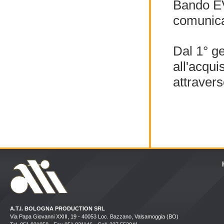
Bando EV
comunica
Dal 1° ge
all'acqui
attravers
A.T.I. BOLOGNA PRODUCTION SRL
Via Papa Giovanni XXIII, 19 - 40053 Loc. Bazzano, Valsamoggia (BO)