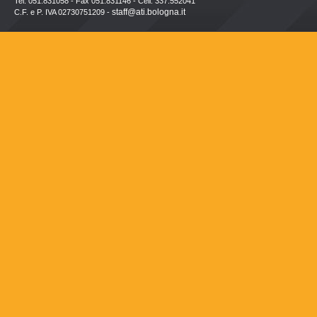
Tel. 051.831058 - Fax 051.831146 - Cell. 337.552041
staff@ati.bologna.it
C.F. e P. IVA 02730751209 -