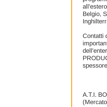
all'ester
Belgio, 
Inghilte
Contatti 
importan
dell'ent
PRODUCTI
spessore
A.T.I. 
(Mercato