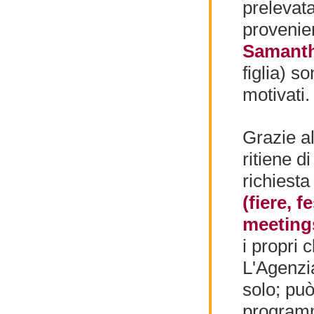
prelevat
provenie
Samant
figlia) s
motivati.
Grazie a
ritiene d
richiesta
(fiere, 
meetings
i propri 
L'Agenzia
solo; può
programm