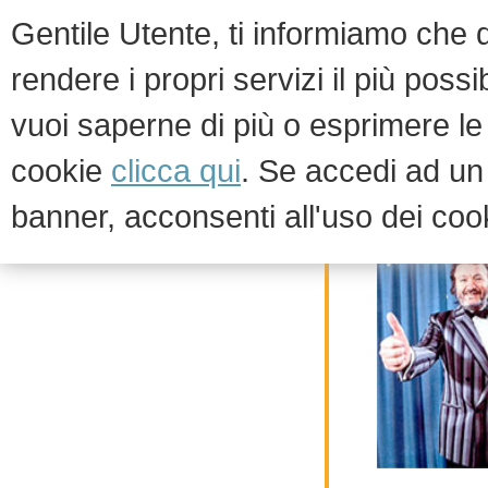
Gentile Utente, ti informiamo che qu
rendere i propri servizi il più possi
vuoi saperne di più o esprimere le 
HOM
cookie
clicca qui
. Se accedi ad u
banner, acconsenti all'uso dei coo
Chi siamo