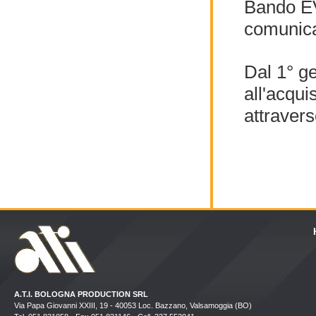
Bando EV
comunica
Dal 1° ge
all'acqui
attravers
A.T.I. BOLOGNA PRODUCTION SRL
Via Papa Giovanni XXIII, 19 - 40053 Loc. Bazzano, Valsamoggia (BO)