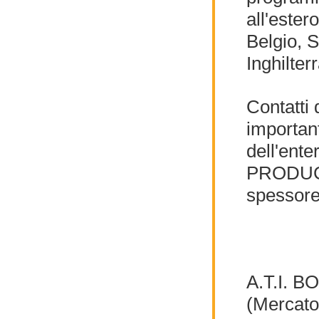
all'ester
Belgio, 
Inghilte
Contatti 
importan
dell'ent
PRODUCTI
spessore
A.T.I. 
(Mercato