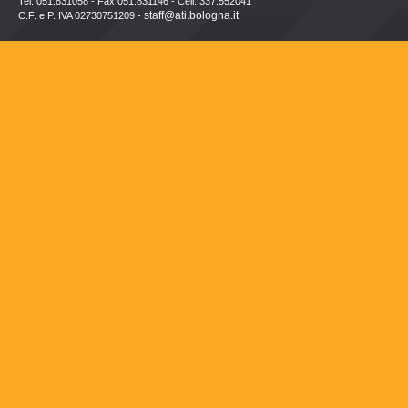
Tel. 051.831058 - Fax 051.831146 - Cell. 337.552041
staff@ati.bologna.it
C.F. e P. IVA 02730751209 -