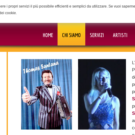
ere i propri servizi il più possibile efficienti e semplici da utilizzare. Se vuoi saper
dei cookie.
HOME
CHI SIAMO
SERVIZI
ARTISTI
L
P
d
p
p
S
p
S
a
c
e