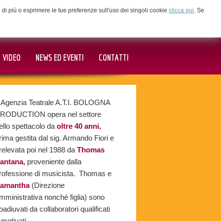
ne di più o esprimere le tue preferenze sull'uso dei singoli cookie
clicca qui
. Se
VIDEO
NEWS ED EVENTI
CONTATTI
'Agenzia Teatrale A.T.I. BOLOGNA
RODUCTION opera nel settore
ello spettacolo da
oltre 40 anni,
rima gestita dal sig. Armando Fiori e
relevata poi nel 1988 da
Thomas
antana,
proveniente dalla
rofessione di musicista. Thomas e
amantha
(Direzione
mministrativa nonché figlia) sono
oadiuvati da collaboratori qualificati
 motivati.