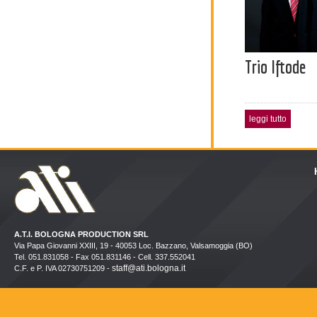
Trio Iftode
leggi tutto
A.T.I. BOLOGNA PRODUCTION SRL
Via Papa Giovanni XXIII, 19 - 40053 Loc. Bazzano, Valsamoggia (BO)
Tel. 051.831058 - Fax 051.831146 - Cell. 337.552041
staff@ati.bologna.it
C.F. e P. IVA 02730751209 -