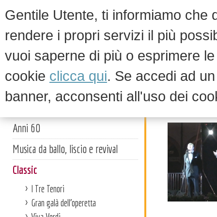
Gentile Utente, ti informiamo che qu
rendere i propri servizi il più possi
vuoi saperne di più o esprimere le 
HOM
cookie
clicca qui
. Se accedi ad u
banner, acconsenti all'uso dei coo
Classic
Artisti
Anni 60
Musica da ballo, liscio e revival
Classic
I Tre Tenori
Gran galà dell'operetta
Viva Verdi