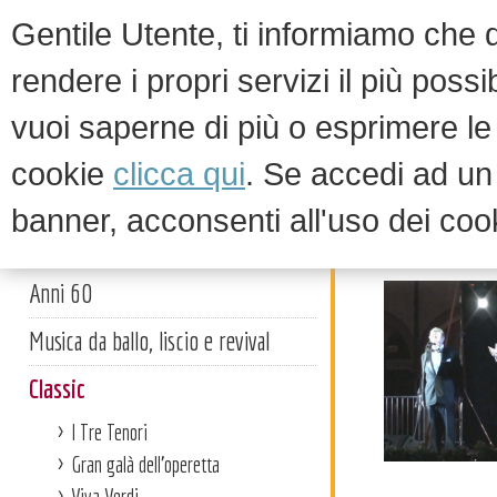
Gentile Utente, ti informiamo che qu
rendere i propri servizi il più possi
vuoi saperne di più o esprimere le 
HOM
cookie
clicca qui
. Se accedi ad u
banner, acconsenti all'uso dei coo
Classic
Artisti
Anni 60
Musica da ballo, liscio e revival
Classic
I Tre Tenori
Gran galà dell'operetta
Viva Verdi