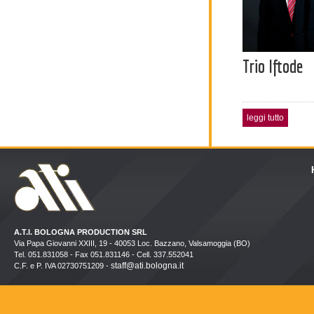
Trio Iftode
leggi tutto
A.T.I. BOLOGNA PRODUCTION SRL
Via Papa Giovanni XXIII, 19 - 40053 Loc. Bazzano, Valsamoggia (BO)
Tel. 051.831058 - Fax 051.831146 - Cell. 337.552041
staff@ati.bologna.it
C.F. e P. IVA 02730751209 -