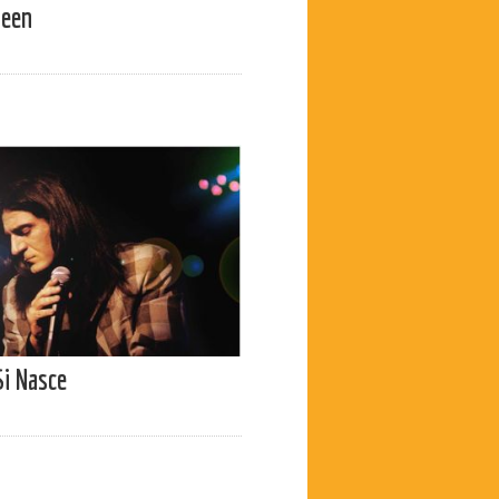
ueen
Si Nasce