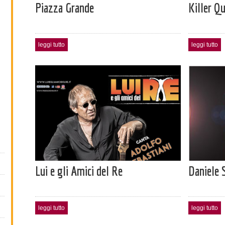
Piazza Grande
Killer Q
leggi tutto
leggi tutto
Lui e gli Amici del Re
Daniele 
leggi tutto
leggi tutto