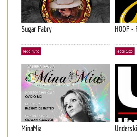
Sugar Fabry
HOOP - 
leggi tutto
leggi tutto
MinaMia
Underski