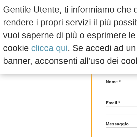
Gentile Utente, ti informiamo che qu
rendere i propri servizi il più possi
vuoi saperne di più o esprimere le 
HOM
cookie
clicca qui
. Se accedi ad u
banner, acconsenti all'uso dei coo
Scrivici
Contatti
Nome *
Email *
Messaggio