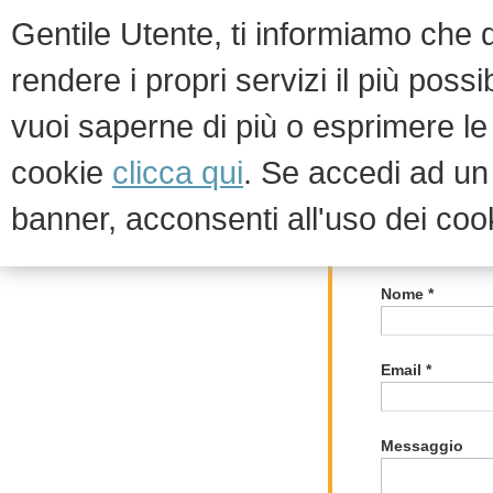
Gentile Utente, ti informiamo che qu
rendere i propri servizi il più possi
vuoi saperne di più o esprimere le 
HOM
cookie
clicca qui
. Se accedi ad u
banner, acconsenti all'uso dei coo
Scrivici
Contatti
Nome *
Email *
Messaggio