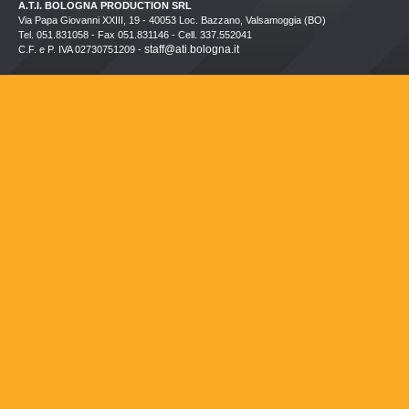
A.T.I. BOLOGNA PRODUCTION SRL
Via Papa Giovanni XXIII, 19 - 40053 Loc. Bazzano, Valsamoggia (BO)
Tel. 051.831058 - Fax 051.831146 - Cell. 337.552041
staff@ati.bologna.it
C.F. e P. IVA 02730751209 -