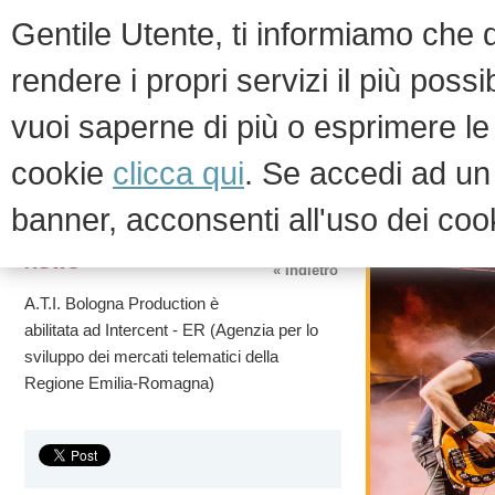
Gentile Utente, ti informiamo che qu
rendere i propri servizi il più possi
vuoi saperne di più o esprimere le 
HOM
cookie
clicca qui
. Se accedi ad u
banner, acconsenti all'uso dei coo
News ed eventi
News
« Indietro
A.T.I. Bologna Production è
abilitata ad Intercent - ER (Agenzia per lo
sviluppo dei mercati telematici della
Regione Emilia-Romagna)