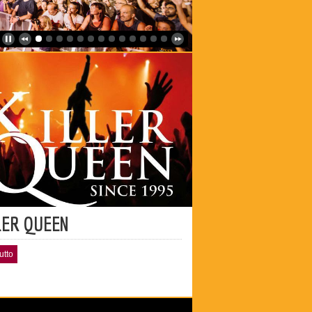
LER QUEEN
utto