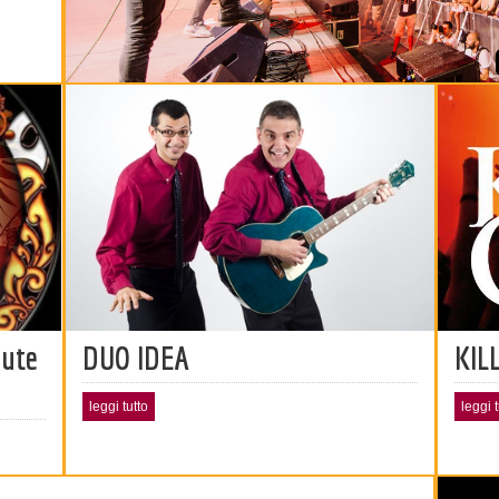
bute
DUO IDEA
KIL
leggi tutto
leggi t