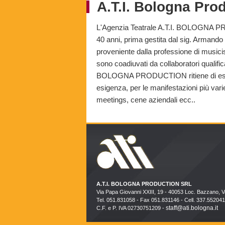
A.T.I. Bologna Pro
L'Agenzia Teatrale A.T.I. BOLOGNA PR
40 anni, prima gestita dal sig. Armando
proveniente dalla professione di musi
sono coadiuvati da collaboratori qualifica
BOLOGNA PRODUCTION ritiene di essere
esigenza, per le manifestazioni più vari
meetings, cene aziendali ecc..
A.T.I. BOLOGNA PRODUCTION SRL
Via Papa Giovanni XXIII, 19 - 40053 Loc. Bazzano, 
Tel. 051.831058 - Fax 051.831146 - Cell. 337.552041
staff@ati.bologna.it
C.F. e P. IVA 02730751209 -