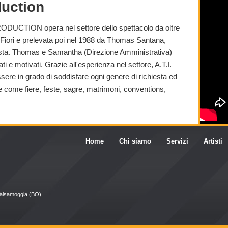
duction
ODUCTION opera nel settore dello spettacolo da oltre
 Fiori e prelevata poi nel 1988 da Thomas Santana,
cista. Thomas e Samantha (Direzione Amministrativa)
ti e motivati. Grazie all'esperienza nel settore, A.T.I.
 in grado di soddisfare ogni genere di richiesta ed
e come fiere, feste, sagre, matrimoni, conventions,
Home
Chi siamo
Servizi
Artisti
Valsamoggia (BO)