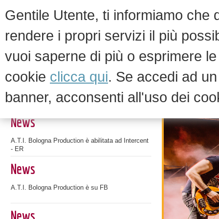
Gentile Utente, ti informiamo che qu
rendere i propri servizi il più possi
vuoi saperne di più o esprimere le 
HOM
cookie
clicca qui
. Se accedi ad u
banner, acconsenti all'uso dei coo
News ed eventi
News
A.T.I. Bologna Production è abilitata ad Intercent
- ER
News
A.T.I. Bologna Production è su FB
News