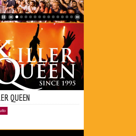
LER QUEEN
utto