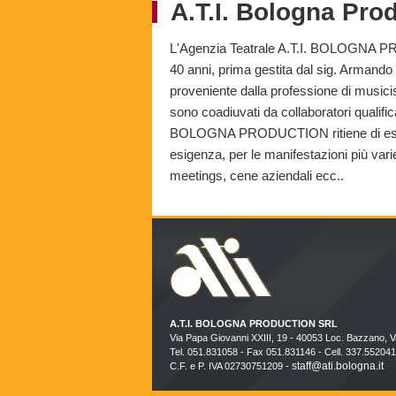
A.T.I. Bologna Pro
L'Agenzia Teatrale A.T.I. BOLOGNA PR
40 anni, prima gestita dal sig. Armando
proveniente dalla professione di musi
sono coadiuvati da collaboratori qualifica
BOLOGNA PRODUCTION ritiene di essere
esigenza, per le manifestazioni più vari
meetings, cene aziendali ecc..
A.T.I. BOLOGNA PRODUCTION SRL
Via Papa Giovanni XXIII, 19 - 40053 Loc. Bazzano, 
Tel. 051.831058 - Fax 051.831146 - Cell. 337.552041
staff@ati.bologna.it
C.F. e P. IVA 02730751209 -