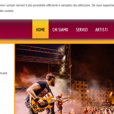
ere i propri servizi il più possibile efficienti e semplici da utilizzare. Se vuoi saper
dei cookie.
HOME
CHI SIAMO
SERVIZI
ARTISTI
rcent