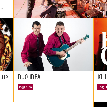
ma
bute
DUO IDEA
KIL
leggi tutto
leggi t