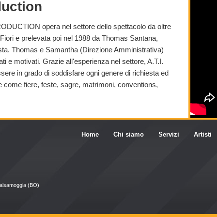
duction
ODUCTION opera nel settore dello spettacolo da oltre
 Fiori e prelevata poi nel 1988 da Thomas Santana,
cista. Thomas e Samantha (Direzione Amministrativa)
ti e motivati. Grazie all'esperienza nel settore, A.T.I.
 in grado di soddisfare ogni genere di richiesta ed
e come fiere, feste, sagre, matrimoni, conventions,
Home
Chi siamo
Servizi
Artisti
Valsamoggia (BO)