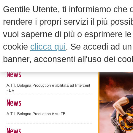
Gentile Utente, ti informiamo che qu
rendere i propri servizi il più possi
vuoi saperne di più o esprimere le 
HOM
cookie
clicca qui
. Se accedi ad u
banner, acconsenti all'uso dei coo
News ed eventi
News
A.T.I. Bologna Production è abilitata ad Intercent
- ER
News
A.T.I. Bologna Production è su FB
News