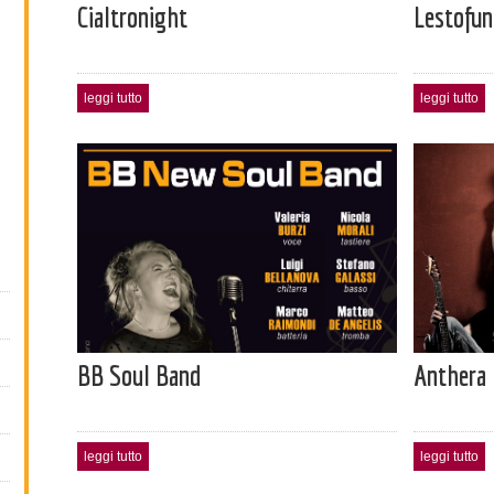
Cialtronight
Lestofu
leggi tutto
leggi tutto
BB Soul Band
Anthera 
leggi tutto
leggi tutto