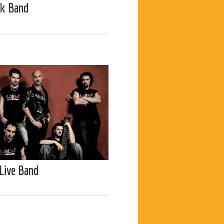
nk Band
Live Band