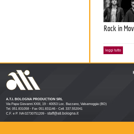
Rock in Mov
leggi tutto
A.T.I. BOLOGNA PRODUCTION SRL
Via Papa Giovanni XXIII, 19 - 40053 Loc. Bazzano, Valsamoggia (BO)
Tel. 051.831058 - Fax 051.831146 - Cell. 337.552041
staff@ati.bologna.it
C.F. e P. IVA 02730751209 -