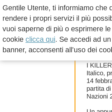
Gentile Utente, ti informiamo che qu
rendere i propri servizi il più possi
vuoi saperne di più o esprimere le 
HOM
cookie
clicca qui
. Se accedi ad u
banner, acconsenti all'uso dei coo
News ed eventi
News
I KILLER
Italico,
14 febbra
partita d
Nazioni 
Un appun