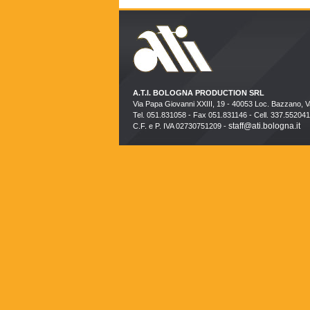
A.T.I. BOLOGNA PRODUCTION SRL
Via Papa Giovanni XXIII, 19 - 40053 Loc. Bazzano, 
Tel. 051.831058 - Fax 051.831146 - Cell. 337.552041
staff@ati.bologna.it
C.F. e P. IVA 02730751209 -