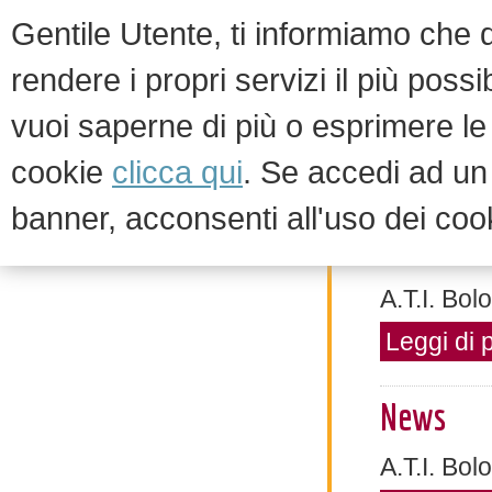
Gentile Utente, ti informiamo che qu
rendere i propri servizi il più possi
vuoi saperne di più o esprimere le 
HOM
cookie
clicca qui
. Se accedi ad u
banner, acconsenti all'uso dei coo
News ed eventi
News
A.T.I. Bol
Leggi di 
News
A.T.I. Bo