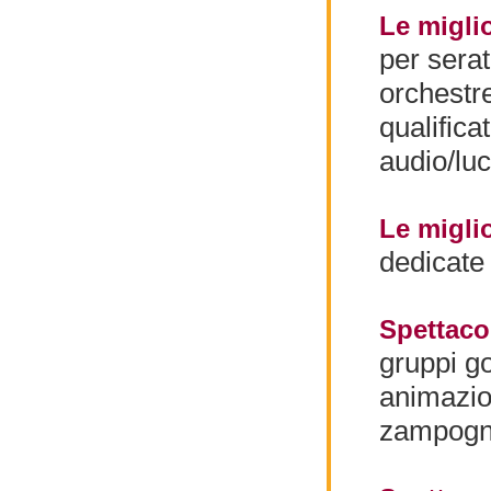
Le migli
per serat
orchestr
qualifica
audio/luc
Le migli
dedicate 
Spettacol
gruppi g
animazion
zampogn