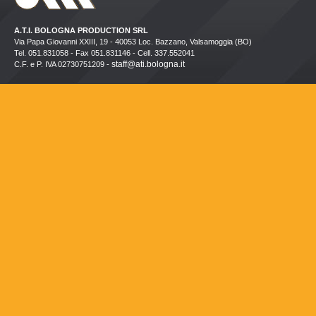
A.T.I. BOLOGNA PRODUCTION SRL
Via Papa Giovanni XXIII, 19 - 40053 Loc. Bazzano, Valsamoggia (BO)
Tel. 051.831058 - Fax 051.831146 - Cell. 337.552041
staff@ati.bologna.it
C.F. e P. IVA 02730751209 -