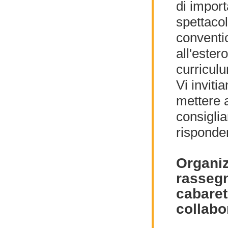
di import
spettacol
conventio
all'este
curriculu
Vi inviti
mettere 
consiglia
risponden
Organiz
rassegn
cabaret
collabo