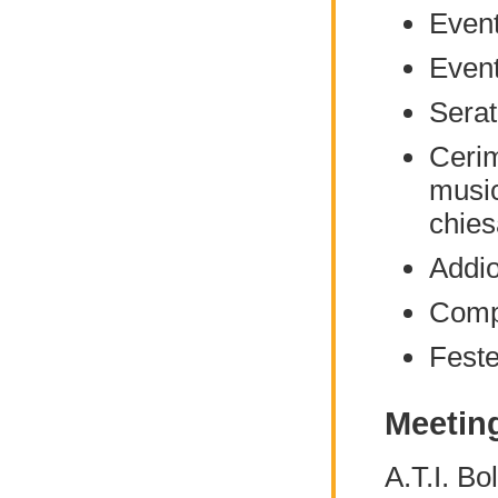
Event
Event
Serat
Cerim
music
chies
Addio
Comp
Feste
Meeting
A.T.I. Bo