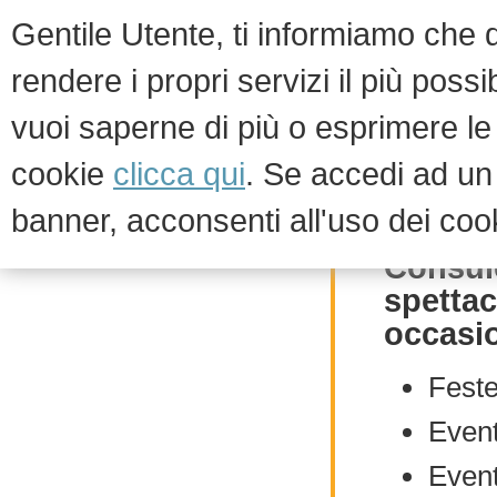
Gentile Utente, ti informiamo che qu
rendere i propri servizi il più possi
vuoi saperne di più o esprimere le 
HOM
cookie
clicca qui
. Se accedi ad u
banner, acconsenti all'uso dei coo
Servizi
Consule
spettac
occasio
Feste
Eventi
Event