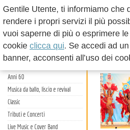
Gentile Utente, ti informiamo che qu
rendere i propri servizi il più possi
vuoi saperne di più o esprimere le 
HOM
cookie
clicca qui
. Se accedi ad u
banner, acconsenti all'uso dei coo
Spettaco
Artisti
Anni 60
Musica da ballo, liscio e revival
Classic
Tributi e Concerti
Live Music e Cover Band