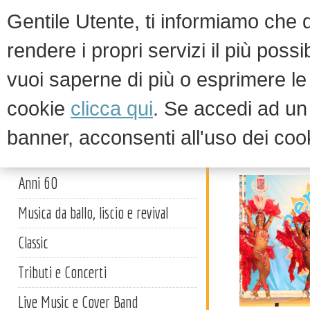
Gentile Utente, ti informiamo che qu
rendere i propri servizi il più possi
vuoi saperne di più o esprimere le 
HOM
cookie
clicca qui
. Se accedi ad u
banner, acconsenti all'uso dei coo
Spettaco
Artisti
Anni 60
Musica da ballo, liscio e revival
Classic
Tributi e Concerti
Live Music e Cover Band