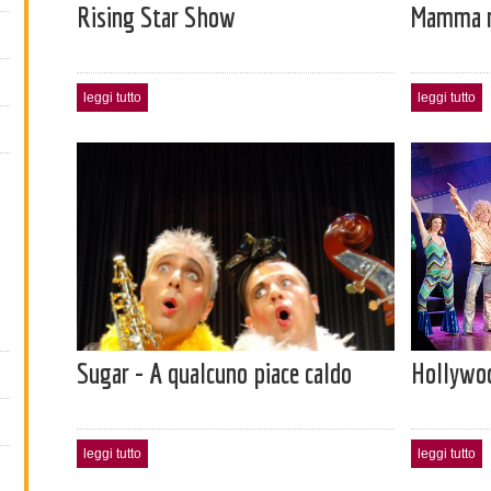
Rising Star Show
Mamma mi
leggi tutto
leggi tutto
Sugar - A qualcuno piace caldo
Hollywo
leggi tutto
leggi tutto