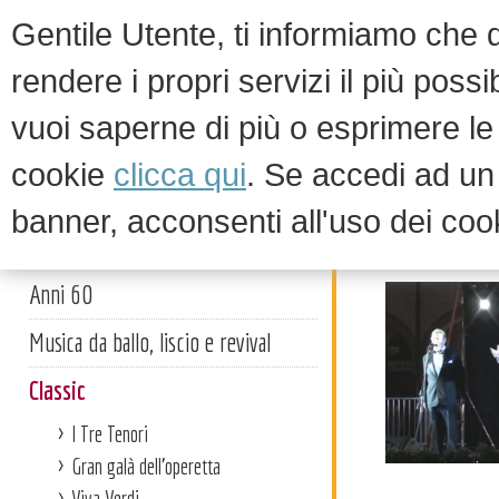
Gentile Utente, ti informiamo che qu
rendere i propri servizi il più possi
vuoi saperne di più o esprimere le 
WELCOM
cookie
clicca qui
. Se accedi ad u
banner, acconsenti all'uso dei coo
Classic
Artisti
Anni 60
Musica da ballo, liscio e revival
Classic
I Tre Tenori
Gran galà dell'operetta
Viva Verdi