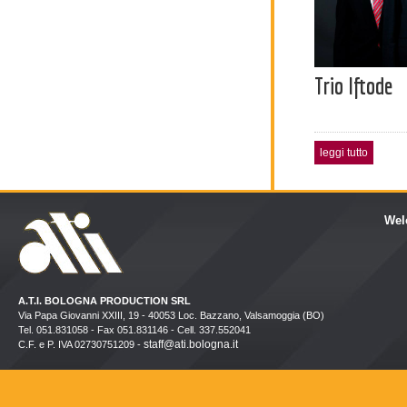
Trio Iftode
leggi tutto
Wel
A.T.I. BOLOGNA PRODUCTION SRL
Via Papa Giovanni XXIII, 19 - 40053 Loc. Bazzano, Valsamoggia (BO)
Tel. 051.831058 - Fax 051.831146 - Cell. 337.552041
staff@ati.bologna.it
C.F. e P. IVA 02730751209 -