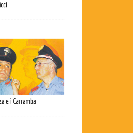
cci
a e i Carramba