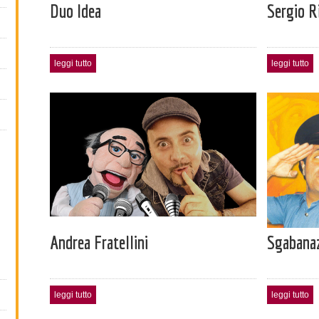
Duo Idea
Sergio Ri
leggi tutto
leggi tutto
Andrea Fratellini
Sgabanaz
leggi tutto
leggi tutto