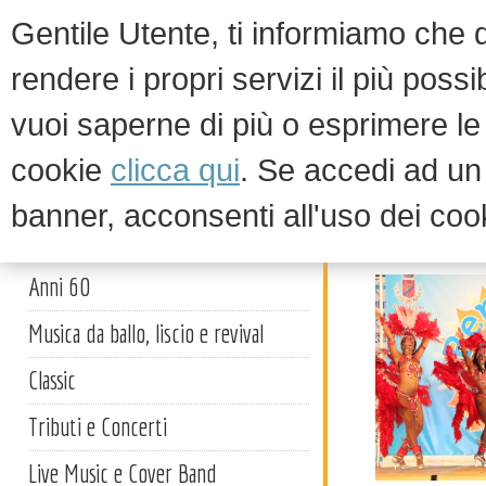
Gentile Utente, ti informiamo che qu
rendere i propri servizi il più possi
vuoi saperne di più o esprimere le 
HOM
cookie
clicca qui
. Se accedi ad u
banner, acconsenti all'uso dei coo
Spettaco
Artisti
Anni 60
Musica da ballo, liscio e revival
Classic
Tributi e Concerti
Live Music e Cover Band