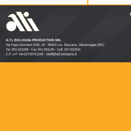
A.T.I. BOLOGNA PRODUCTION SRL
Via Papa Giovanni XXIII, 19 - 40053 Loc. Bazzano, Valsamoggia (BO)
Tel. 051.831058 - Fax 051.831146 - Cell. 337.552041
staff@ati.bologna.it
C.F. e P. IVA 02730751209 -