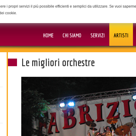
ere i propri servizi il più possibile efficienti e semplici da utilizzare. Se vuoi saper
dei cookie.
HOME
CHI SIAMO
SERVIZI
ARTISTI
Le migliori orchestre