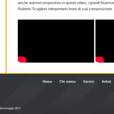
anche autore/compositore in questi video, i grandi fisar
Roberto Scaglioni interpretano brani di sua composizione.
Home
Chi siamo
Servizi
Artisti
Valsamoggia (BO)