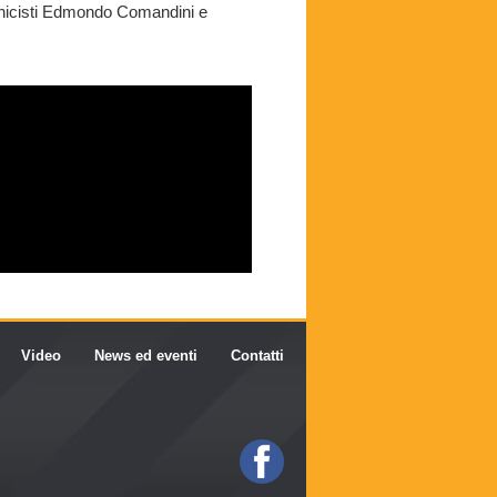
monicisti Edmondo Comandini e
Video
News ed eventi
Contatti