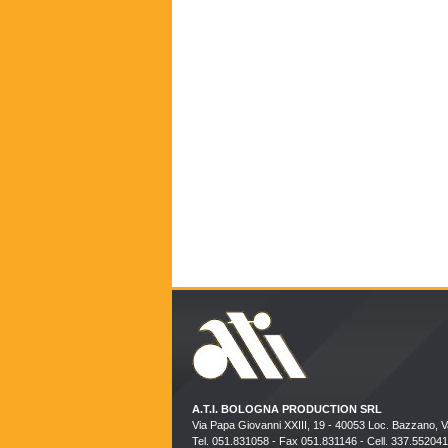
A.T.I. BOLOGNA PRODUCTION SRL
Via Papa Giovanni XXIII, 19 - 40053 Loc. Bazzano, 
Tel. 051.831058 - Fax 051.831146 - Cell. 337.552041