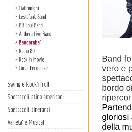
Cialtronight
Lestofunk Band
BB Soul Band
Anthera Live Band
Bandaraba'
Radio 80
Band fo
Rock in Movie
vero e 
Curve Pericolose
spettac
Swing e Rock'n'roll
bordo d
Spettacoli latino americani
ripercor
Partendo
Spettacoli itineranti
gloriosi
Varieta' e Musical
della mu