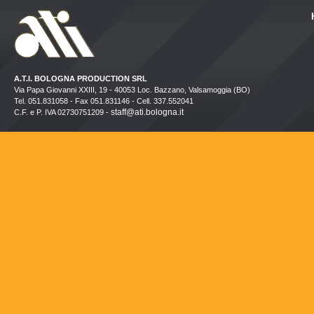
A.T.I. BOLOGNA PRODUCTION SRL
Via Papa Giovanni XXIII, 19 - 40053 Loc. Bazzano, Valsamoggia (BO)
Tel. 051.831058 - Fax 051.831146 - Cell. 337.552041
staff@ati.bologna.it
C.F. e P. IVA 02730751209 -