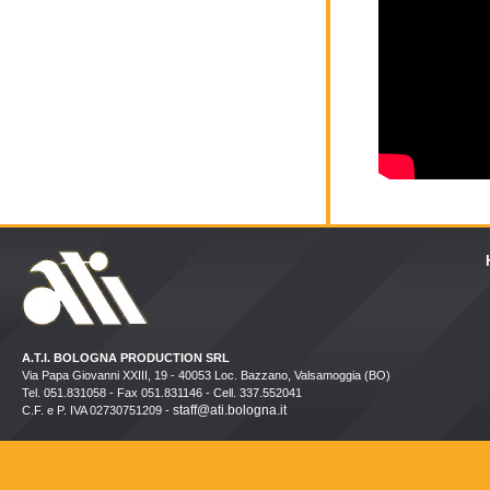
A.T.I. BOLOGNA PRODUCTION SRL
Via Papa Giovanni XXIII, 19 - 40053 Loc. Bazzano, Valsamoggia (BO)
Tel. 051.831058 - Fax 051.831146 - Cell. 337.552041
staff@ati.bologna.it
C.F. e P. IVA 02730751209 -