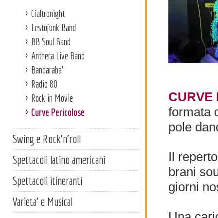
Cialtronight
Lestofunk Band
BB Soul Band
Anthera Live Band
Bandaraba'
Radio 80
CURVE 
Rock in Movie
formata d
Curve Pericolose
pole dan
Swing e Rock'n'roll
Il repert
Spettacoli latino americani
brani sou
Spettacoli itineranti
giorni nos
Varieta' e Musical
Una cari