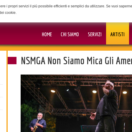
ere i propri servizi il più possibile efficienti e semplici da utilizzare. Se vuoi saper
dei cookie.
HOME
CHI SIAMO
SERVIZI
ARTISTI
NSMGA Non Siamo Mica Gli Amer