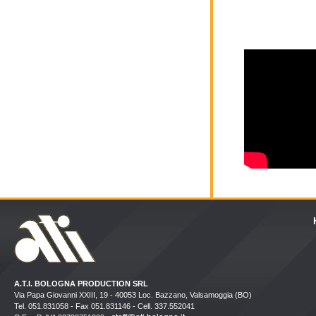
A.T.I. BOLOGNA PRODUCTION SRL
Via Papa Giovanni XXIII, 19 - 40053 Loc. Bazzano, Valsamoggia (BO)
Tel. 051.831058 - Fax 051.831146 - Cell. 337.552041