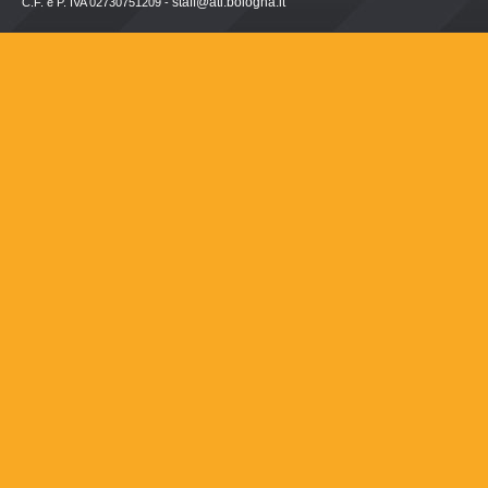
staff@ati.bologna.it
C.F. e P. IVA 02730751209 -