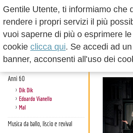
Gentile Utente, ti informiamo che qu
rendere i propri servizi il più possi
vuoi saperne di più o esprimere le 
HOM
cookie
clicca qui
. Se accedi ad u
banner, acconsenti all'uso dei coo
Sugar - 
Artisti
Anni 60
Dik Dik
Edoardo Vianello
Mal
Musica da ballo, liscio e revival