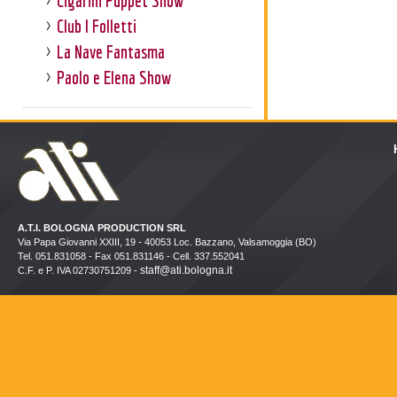
Cigarini Puppet Show
Club I Folletti
La Nave Fantasma
Paolo e Elena Show
A.T.I. BOLOGNA PRODUCTION SRL
Via Papa Giovanni XXIII, 19 - 40053 Loc. Bazzano, Valsamoggia (BO)
Tel. 051.831058 - Fax 051.831146 - Cell. 337.552041
staff@ati.bologna.it
C.F. e P. IVA 02730751209 -