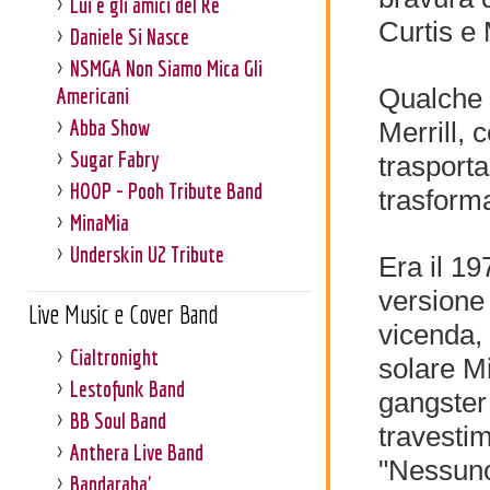
Lui e gli amici del Re
Curtis e
Daniele Si Nasce
NSMGA Non Siamo Mica Gli
Qualche 
Americani
Abba Show
Merrill, 
Sugar Fabry
trasporta
HOOP - Pooh Tribute Band
trasform
MinaMia
Underskin U2 Tribute
Era il 19
versione
Live Music e Cover Band
vicenda,
Cialtronight
solare Mi
Lestofunk Band
gangster 
BB Soul Band
travestim
Anthera Live Band
"Nessuno
Bandaraba'