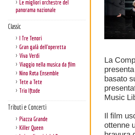
Le migliori orchestre del
panorama nazionale
Classic
I Tre Tenori
Gran galà dell'operetta
Viva Verdi
La Com
Viaggio nella musica da film
present
Nino Rota Ensemble
basato su
Tete a Tete
presenta
Trio Iftode
Music Li
Tributi e Concerti
Il film u
Piazza Grande
ottenne 
Killer Queen
bravura d